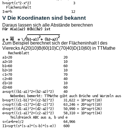
h=sqrt(c^2-x^2)                      3

  Flächeninhalt

V Die Koordinaten sind bekannt
Daraus lassen sich alle Abstände berechnen
Für A(a1|a2) B(b1|b2) ist

             —————————————————

    ——      /      2         2

Zum Beispiel berechnet sich der Flächeninhalt I des
Vierecks A(20|10)B(60|10)C(70|40)D(10|60) in TTMathe
   Rechenblatt

a1=20                           20

a2=10                           10

b1=60                           60

b2=10                           10

c1=70                           70

c2=40                           40

d1=10                           10

d2=60                           60

a=sqrt((b1-a1)^2+(b2-a2)^2)     40

    Nebenbei bemerkt: TTMathe gibt auch Brüche und Wurzeln aus

b=sqrt((c1-b1)^2+(c2-b2)^2)     31,622 = 10*sqrt(10)

c=sqrt((d1-c1)^2+(d2-c2)^2)     63,246 = 20*sqrt(10)

d=sqrt((d1-a1)^2+(d2-a2)^2)     50,990 = 10*sqrt(26)

e=sqrt((c1-a1)^2+(c2-a2)^2)     58,310 = 10*sqrt(34)

    Teildreieck ABC aus a, b und e

s=(a+b+e)/2                     64,966

I1=sqrt(s*(s-a)*(s-b)*(s-e))    600
