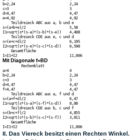
b=2,24                          2,24

c=3                             3

d=4,47                          4,47

e=4,92                          4,92

    Teildreieck ABC aus a, b und e

s=(a+b+e)/2                     5,58

I1=sqrt(s*(s-a)*(s-b)*(s-e))    4,408

    Teildreieck CDE aus e, c und d

s=(e+c+d)/2                     6,195

I2=sqrt(s*(s-e)*(s-c)*(s-d))    6,598

    Gesamtfläche

Mit Diagonale f=BD
         Rechenblatt

a=4                             4

b=2,24                          2,24

c=3                             3

d=4,47                          4,47

f=4,47                          4,47

    Teildreieck ABC aus a, f und d

s=(a+f+d)/2                     6,47

I1=sqrt(s*(s-a)*(s-f)*(s-d))    8,00

    Teildreieck CDE aus b, c und f

s=(b+c+f)/2                     4,855

I2=sqrt(s*(s-b)*(s-c)*(s-f))    3,011

    Gesamtfläche

II. Das Viereck besitzt einen Rechten Winkel.