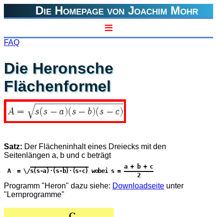
Die Homepage von Joachim Mohr
≡
FAQ
Die Heronsche
Flächenformel
Satz:
Der Flächeninhalt eines Dreiecks mit den
Seitenlängen a, b und c beträgt
        ——————————————————           a + b + c

 A  = \/s(s-a)·(s-b)·(s-c) wobei s = —————————

                                         2

Programm "Heron" dazu siehe:
Downloadseite
unter
"Lernprogramme"