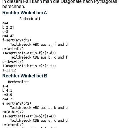
In diesem Fall kann man die Diagonale nach Pythagoras
berechnen.
Rechter Winkel bei A
         Rechenblatt

a=4

b=2,24

c=3

d=4,47

f=sqrt(a^2+d^2)

    Teildreieck ABC aus a, f und d

s=(a+f+d)/2

I1=sqrt(s*(s-a)*(s-f)*(s-d))

    Teildreieck CDE aus b, c und f

s=(b+c+f)/2

I2=sqrt(s*(s-b)*(s-c)*(s-f))

Rechter Winkel bei B
   Rechenblatt

a=4

b=4,1

c=3,9

d=4,2

e=sqrt(a^2+b^2)

    Teildreieck ABC aus a, b und e

s=(a+b+e)/2

I1=sqrt(s*(s-a)*(s-b)*(s-e))

    Teildreieck CDE aus e, c und d

s=(e+c+d)/2
