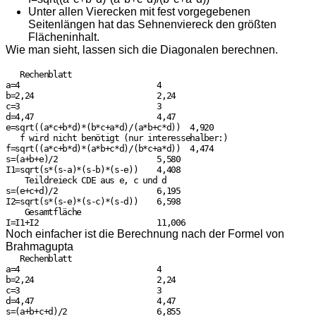
Unter allen Vierecken mit fest vorgegebenen
Seitenlängen hat das Sehnenviereck den größten
Flächeninhalt.
Wie man sieht, lassen sich die Diagonalen berechnen.
   Rechenblatt

a=4                             4

b=2,24                          2,24

c=3                             3

d=4,47                          4,47

e=sqrt((a*c+b*d)*(b*c+a*d)/(a*b+c*d))  4,920

   f wird nicht benötigt (nur interessehalber:)

f=sqrt((a*c+b*d)*(a*b+c*d)/(b*c+a*d))  4,474

s=(a+b+e)/2                     5,580

I1=sqrt(s*(s-a)*(s-b)*(s-e))    4,408

    Teildreieck CDE aus e, c und d

s=(e+c+d)/2                     6,195

I2=sqrt(s*(s-e)*(s-c)*(s-d))    6,598

    Gesamtfläche

Noch einfacher ist die Berechnung nach der Formel von
Brahmagupta
   Rechenblatt

a=4                             4

b=2,24                          2,24

c=3                             3

d=4,47                          4,47

s=(a+b+c+d)/2                   6,855
