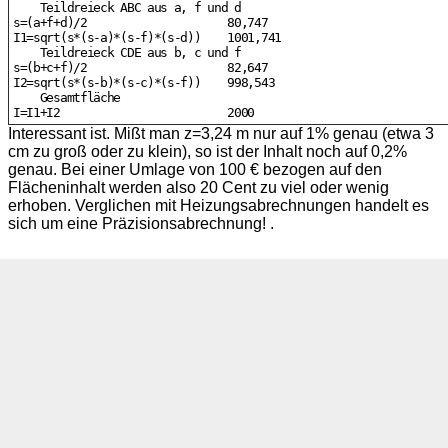
    Teildreieck ABC aus a, f und d

s=(a+f+d)/2                     80,747

I1=sqrt(s*(s-a)*(s-f)*(s-d))    1001,741

    Teildreieck CDE aus b, c und f

s=(b+c+f)/2                     82,647

I2=sqrt(s*(s-b)*(s-c)*(s-f))    998,543

    Gesamtfläche

Interessant ist. Mißt man z=3,24 m nur auf 1% genau (etwa 3
cm zu groß oder zu klein), so ist der Inhalt noch auf 0,2%
genau. Bei einer Umlage von 100 € bezogen auf den
Flächeninhalt werden also 20 Cent zu viel oder wenig
erhoben. Verglichen mit Heizungsabrechnungen handelt es
sich um eine Präzisionsabrechnung!
.