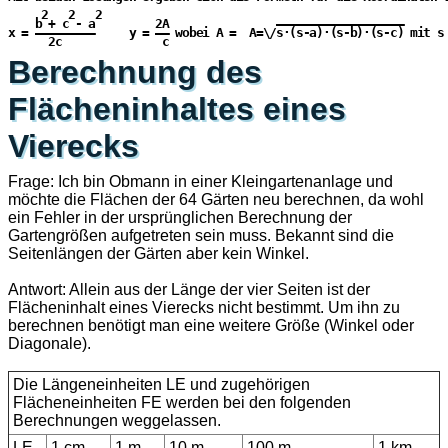
     2   2   2

    b + c - a         2A                ———————————————————       
x = —————————     y = —— wobei A =  A=\/s·(s-a)·(s-b)·(s-c) mit s 
Berechnung des
Flächeninhaltes eines
Vierecks
Frage: Ich bin Obmann in einer Kleingartenanlage und
möchte die Flächen der 64 Gärten neu berechnen, da wohl
ein Fehler in der ursprünglichen Berechnung der
Gartengrößen aufgetreten sein muss. Bekannt sind die
Seitenlängen der Gärten aber kein Winkel.
Antwort: Allein aus der Länge der vier Seiten ist der
Flächeninhalt eines Vierecks nicht bestimmt. Um ihn zu
berechnen benötigt man eine weitere Größe (Winkel oder
Diagonale).
Die Längeneinheiten LE und zugehörigen
Flächeneinheiten FE werden bei den folgenden
Berechnungen weggelassen.
LE
1 cm
1 m
10 m
100 m
1 km