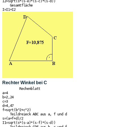
I2=sqrt(s*(s-e)*(s-c)*(s-d))

    Gesamtfläche

Rechter Winkel bei C
         Rechenblatt

a=4

b=2,24

c=3

d=4,47

f=sqrt(b^2+c^2)

    Teildreieck ABC aus a, f und d

s=(a+f+d)/2

I1=sqrt(s*(s-a)*(s-f)*(s-d))

    Teildreieck CDE aus b, c und f
