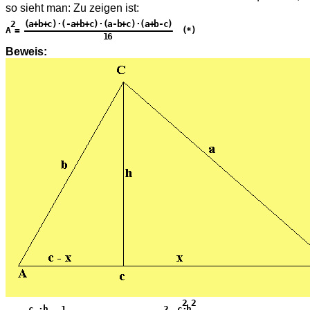
so sieht man: Zu zeigen ist:
 2  (a+b+c)·(-a+b+c)·(a-b+c)·(a+b-c)

A = ————————————————————————————————  (*)

                     16

Beweis:
                                      2 2

     c ·h   1                     2  c·h
