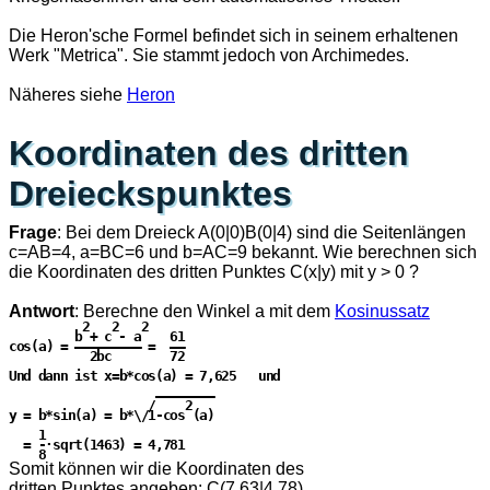
Die Heron'sche Formel befindet sich in seinem erhaltenen
Werk "Metrica". Sie stammt jedoch von Archimedes.
Näheres siehe
Heron
Koordinaten des dritten
Dreieckspunktes
Frage
: Bei dem Dreieck A(0|0)B(0|4) sind die Seitenlängen
c=AB=4, a=BC=6 und b=AC=9 bekannt. Wie berechnen sich
die Koordinaten des dritten Punktes C(x|y) mit y > 0 ?
Antwort
: Berechne den Winkel
a
mit dem
Kosinussatz
          2   2   2

         b + c - a    61

cos(
a
) = ————————— =  ——

           2bc        72

Und dann ist 
x=b*cos(
a
) = 7,625
   und

                    ————————

y = b*sin(
a
) 
= b*\/1-cos (
a
)

    1

  = -·sqrt(1463) = 4,781

Somit können wir die Koordinaten des
dritten Punktes angeben: C(
7,63
|
4,78
)