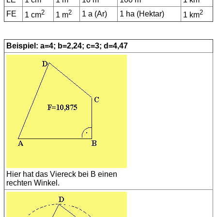
2
2
2
FE
1 a (Ar)
1 ha (Hektar)
1 cm
1 m
1 km
Beispiel: a=4; b=2,24; c=3; d=4,47
Hier hat das Viereck bei B einen
rechten Winkel.