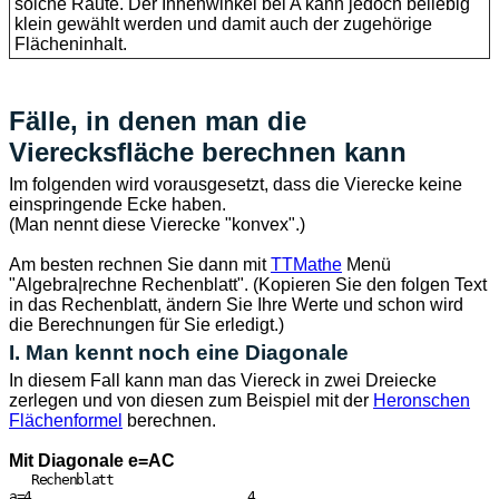
solche Raute. Der Innenwinkel bei A kann jedoch beliebig
klein gewählt werden und damit auch der zugehörige
Flächeninhalt.
Fälle, in denen man die
Vierecksfläche berechnen kann
Im folgenden wird vorausgesetzt, dass die Vierecke keine
einspringende Ecke haben.
(Man nennt diese Vierecke "konvex".)
Am besten rechnen Sie dann mit
TTMathe
Menü
"Algebra|rechne Rechenblatt". (Kopieren Sie den folgen Text
in das Rechenblatt, ändern Sie Ihre Werte und schon wird
die Berechnungen für Sie erledigt.)
I. Man kennt noch eine Diagonale
In diesem Fall kann man das Viereck in zwei Dreiecke
zerlegen und von diesen zum Beispiel mit der
Heronschen
Flächenformel
berechnen.
Mit Diagonale e=AC
   Rechenblatt

a=4                             4
