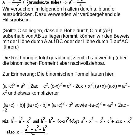
A  = ———— ( -Grundseite·Höhe) => A = ————

Wir versuchen im folgenden h allein durch a, b und c
auszudrücken. Dazu verwenden wir verübergehend die
Hilfsgröße x.
(Sollte C so liegen, dass die Höhe durch C auf (AB)
außerhalb von AB zu liegen kommt, können wir den Beweis
mit der Höhe durch A auf BC oder der Höhe durch B auf AC
führen.)
Die Rechnung erfolgt geradlinig, ziemlich aufwendig (über
die binomischen Formeln) aber nachvollziehbar.
Zur Erinnerung: Die binomischen Formel lauten hier:
2
2
2
2
2
2
2
(a+c)
= a
+ 2ac + c
, (c-x)
= c
- 2cx + x
, (a+x)·(a-x) = a
-
2
x
und etwas komplizierter
2
2
2
2
[(a+c) + b)]·[(a+c) - b] = (a+c)
- b
sowie -(a-c)
= -a
+ 2ac -
2
c
.
     2   2   2      2   2       2       2   2    2   2         2

Mit h = a - x  und h = b - (c-x) folgt a - x  = b - c + 2cx - x

            2    2   2

           a  + c - b

  also x = —————————— .

              2c
