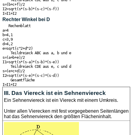
s=(b+c+f)/2

I2=sqrt(s*(s-b)*(s-c)*(s-f))

Rechter Winkel bei D
   Rechenblatt

a=4

b=4,1

c=3,9

d=4,2

e=sqrt(c^2+d^2)

    Teildreieck ABC aus a, b und e

s=(a+b+e)/2

I1=sqrt(s*(s-a)*(s-b)*(s-e))

    Teildreieck CDE aus e, c und d

s=(e+c+d)/2

I2=sqrt(s*(s-e)*(s-c)*(s-d))

    Gesamtfläche

III. Das Viereck ist ein Sehnenviereck
Ein Sehnenviereck ist ein Viereck mit einem Umkreis.
Unter allen Vierecken mit fest vorgegebenen Seitenlängen
hat das Sehnenviereck den größten Flächeninhalt.