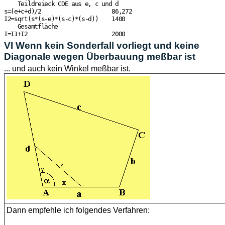
    Teildreieck CDE aus e, c und d

s=(e+c+d)/2                     86,272

I2=sqrt(s*(s-e)*(s-c)*(s-d))    1400

    Gesamtfläche

VI Wenn kein Sonderfall vorliegt und keine
Diagonale wegen Überbauung meßbar ist
... und auch kein Winkel meßbar ist.
Dann empfehle ich folgendes Verfahren: