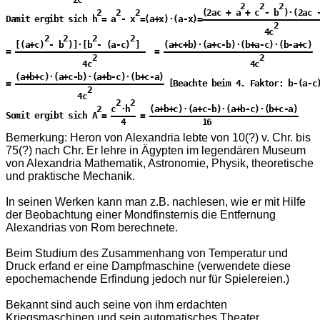
                                                 2   2   2        
                   2   2   2             (2ac + a + c - b )·(2ac -
Damit ergibt sich h = a - x =(a+x)·(a-x)=—————————————————————————
                                                        2

                                                      4c

        2   2     2       2

  [(a+c) - b )]·[b - (a-c) ]     (a+c+b)·(a+c-b)·(b+a-c)·(b-a+c)

= ———————————————————————————  = ———————————————————————————————

                  2                                  2

                4c                                 4c

  (a+b+c)·(a+c-b)·(a+b-c)·(b+c-a)

= ——————————————————————————————— [Beachte beim 4. Faktor: b-(a-c)
                 2

               4c

                       2  2

                   2  c ·h    (a+b+c)·(a+c-b)·(a+b-c)·(b+c-a)

Somit ergibt sich A = ————— = ———————————————————————————————     
                        4                16

Bemerkung: Heron von Alexandria lebte von 10(?) v. Chr. bis
75(?) nach Chr. Er lehre in Ägypten im legendären Museum
von Alexandria Mathematik, Astronomie, Physik, theoretische
und praktische Mechanik.
In seinen Werken kann man z.B. nachlesen, wie er mit Hilfe
der Beobachtung einer Mondfinsternis die Entfernung
Alexandrias von Rom berechnete.
Beim Studium des Zusammenhang von Temperatur und
Druck erfand er eine Dampfmaschine (verwendete diese
epochemachende Erfindung jedoch nur für Spielereien.)
Bekannt sind auch seine von ihm erdachten
Kriegsmaschinen und sein automatisches Theater.