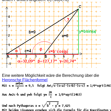
Eine weitere Möglichkeit wäre die Berechnung über die
Heronsche Flächenformel
        a+b+c                  ———————————————————

Mit s = ————— = 9,5  folgt A=\/s·(s-a)·(s-b)·(s-c) = 1/4*sqrt(1463
         2

                            2A

Aus A=2c·h und y=h folgt y= ——  = 1/8*sqrt(1463)

                             c

                           ———————

                          / 2    2

Und nach Pythagoras x = \/ b  - y = 7,625

Mit beiden Lösungen ergeben sich die Formeln für die Koordinaten v