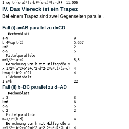
IV. Das Viereck ist ein Trapez
Bei einem Trapez sind zwei Gegenseiten parallel.
Fall (i) a=AB parallel zu d=CD
   Rechenblatt

a=9                                  9

b=4*sqrt(2)                          5,657

c=2                                  2

d=5                                  5

  Mittelparallele

m=1/2*(a+c)                          5,5

  Berechnung von h mit Hilfsgröße x

x=1/2*(a^2+b^2+c^2-d^2-2*a*c)/(a-c)  4

h=sqrt(b^2-x^2)                      4

  Flächeninhalt

Fall (ii) b=BC parallel zu d=AD
   Rechenblatt

a=3                                  3

b=6                                  6

c=5                                  5

d=2                                  2

  Mittelparallele

m=1/2*(b+d)                          4

  Berechnung von h mit Hilfsgröße x

x=1/2*(b^2+c^2+d^2-a^2-2*b*d)/(b-d)  4
