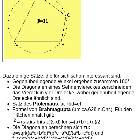
Dazu einige Sätze, die für sich schon interessant sind.
Gegenüberliegende Winkel ergeben zusammen 180°
Die Diagonalen eines Sehnenviereckes zerschneiden
das Viereck in vier Dreiecke, wobei gegenüberliegende
Dreiecke ähnlich sind.
Satz des
Ptolemäus
: ac+bd=ef
Formel von
Brahmagupta
(um ca.628 n.Chr.). Für den
Flächeninhalt I gilt:
2
I
= (s-a)(s-b)(s-c)(s-d) für s=(a+b+c+d)/2
Die Diagonalen berechnen sich zu:
e=sqrt((a*c+b*d)*(b*c+a*d)/(a*b+c*d)) und
f=sqrt((a*c+b*d)*(a*b+c*d)/(b*c+a*d))