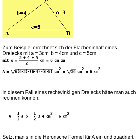
Zum Beispiel errechnet sich der Flächeninhalt eines
Dreiecks mit a = 3cm, b = 4cm und c = 5cm
        3 + 4 + 5

mit s = ————————— cm = 6 cm zu

           2

      ——————————————————   2     ——   2       2

In diesem Fall eines rechtwinkligen Dreiecks hätte man auch
rechnen können:
       1       1       2       2

   A = -·a·b = -·3·4 cm  = 6 cm

       2       2

Setzt man s in die Heronsche Formel für A ein und quadriert,