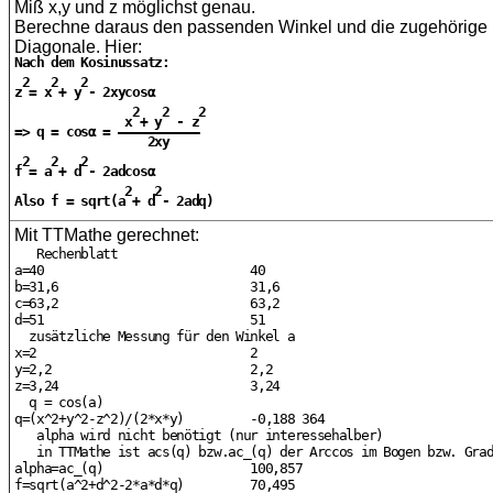
Miß x,y und z möglichst genau.
Berechne daraus den passenden Winkel und die zugehörige
Diagonale. Hier:
Nach dem Kosinussatz:

 2   2   2

z = x + y - 2xycosα

                2   2    2

               x + y  - z

=> q = cosα = ———————————

                  2xy

 2   2   2

f = a + d - 2adcosα

               2   2

Also f = sqrt(a + d - 2adq)

Mit TTMathe gerechnet:
   Rechenblatt

a=40                            40

b=31,6                          31,6

c=63,2                          63,2

d=51                            51

  zusätzliche Messung für den Winkel a

x=2                             2

y=2,2                           2,2

z=3,24                          3,24

  q = cos(a)

q=(x^2+y^2-z^2)/(2*x*y)         -0,188 364

   alpha wird nicht benötigt (nur interessehalber)

   in TTMathe ist acs(q) bzw.ac_(q) der Arccos im Bogen bzw. Grad
alpha=ac_(q)                    100,857

f=sqrt(a^2+d^2-2*a*d*q)         70,495
