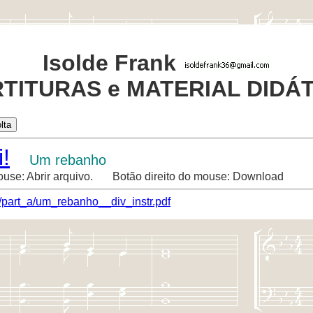
Isolde Frank
TITURAS e MATERIAL DIDÁ
!
Um rebanho
ouse: Abrir arquivo. Botão direito do mouse: Download
/part_a/um_rebanho__div_instr.pdf