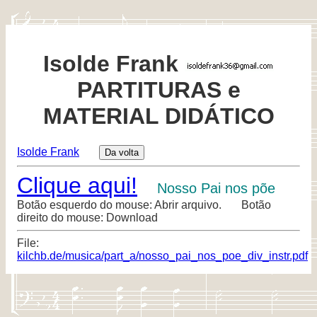
Isolde Frank
PARTITURAS e
MATERIAL DIDÁTICO
Isolde Frank
Clique aqui!
Nosso Pai nos põe
Botão esquerdo do mouse: Abrir arquivo. Botão
direito do mouse: Download
File:
kilchb.de/musica/part_a/nosso_pai_nos_poe_div_instr.pdf