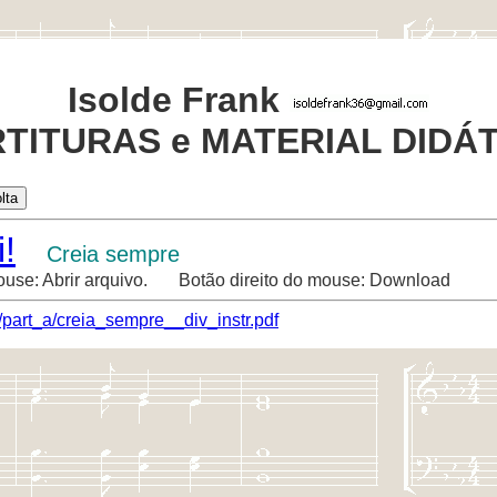
Isolde Frank
TITURAS e MATERIAL DIDÁ
!
Creia sempre
ouse: Abrir arquivo. Botão direito do mouse: Download
/part_a/creia_sempre__div_instr.pdf