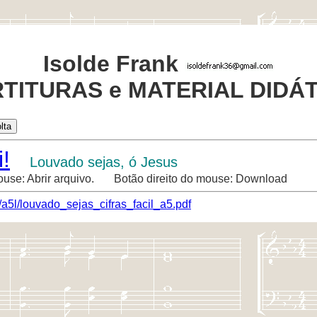
Isolde Frank
TITURAS e MATERIAL DIDÁ
!
Louvado sejas, ó Jesus
ouse: Abrir arquivo. Botão direito do mouse: Download
/a5l/louvado_sejas_cifras_facil_a5.pdf