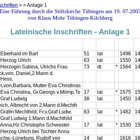
schriften
> > Anlage 1
Eine Führung durch die Stiftskirche Tübingen am 19. 07.200
von Klaus Mohr Tübingen-Kilchberg
Lateinische Inschriften - Anlage 1
, Eberhard im Bart
51
lat
1496
1
, Herzog Ulrich
63
lat
1550
1
, Herzogin Sabina, Ulrichs Frau
73
dt
*
1564
1
k,von, Daniel,2.Mann d.
.Hess.
,von,Barbara, Mutter Eva Christinas
, Eva Christina, Gr.Georgs v.Mömp.To
17
lat
*
1575
1
, Graf Ludwig
38
lat
1450
1
eich, Albrecht von 2.Mann d.Mechth
 Gräfin Mechthild, Fr.v.Graf Ludw.
63
lat
*
1482
1
, Graf Ludwig 1.Mann d.Machthild
, Anna,Hz Christophs Schwester
17
lat
*
1530
1
, Herzog Ulrich bei Tochter Anna
chw.-Lüneburg, Rudolf von
14
lat
1616
1