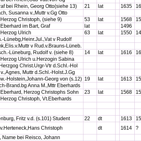
raf bei Rhein, Georg Otto(siehe 13)
21
lat
1635
1
ch, Susanna v.,Muttr v.Gg Otto
, Herzog Christoph, (siehe 9)
53
lat
1568
1
, Eberhard im Bart, Graf
lat
1496
, Herzog Ulrich
63
lat
1550
1
.-Lünebg,Heinr.Jul.,Vat v Rudolf
,Elis.v.Muttr v Rud.v.Brauns-Lüneb.
ch.-Lüneburg, Rudolf v. (siehe 8)
14
lat
1616
1
, Herzog Ulrich u.Herzogin Sabina
,Herzgog Christ.Urgr-Vtr d.Schl.-Hol
 v.,Agnes, Muttr d.Schl.-Holst.J.Gg
w.-Holstein,Johann-Georg von (s.12)
19
lat
1613
1
h-Brand.bg Anna M.,Mttr Eberhards
, Eberhard, Herzog Christophs Sohn
23
lat
1568
1
, Herzog Christoph, Vt.Eberhards
nburg, Fritz v.d. (s.101) Student
22
dt
1613
1
 v.Herteneck,Hans Christoph
dt
1614
?
, Name bei Reisco, Johann