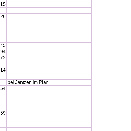
515
526
545
594
572
614
bei Jantzen im Plan
554
559