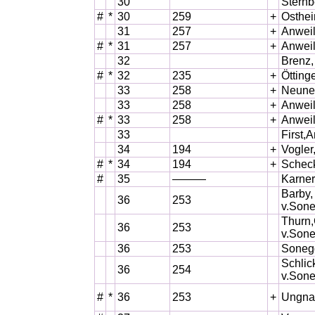
30
Sternb
#
*
30
259
+
Osthei
31
257
+
Anweil
#
*
31
257
+
Anweil
32
Brenz,
#
*
32
235
+
Ötting
33
258
+
Neunec
33
258
+
Anweil
#
*
33
258
+
Anweil
33
First,
34
194
+
Vogler
#
*
34
194
+
Schec
#
35
———
Karner
Barby,
36
253
v.Son
Thurn,
36
253
v.Son
36
253
Soneg
Schlic
36
254
v.Son
#
*
36
253
+
Ungna