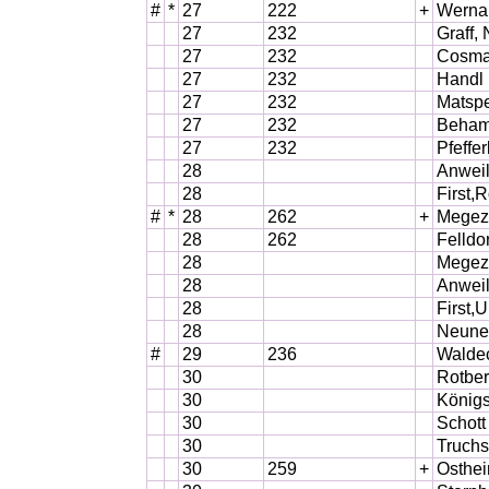
#
*
27
222
+
Werna
27
232
Graff,
27
232
Cosma
27
232
Handl 
27
232
Matspe
27
232
Beham
27
232
Pfeffe
28
Anweil
28
First,
#
*
28
262
+
Megezer
28
262
Felldor
28
Megezer
28
Anweil
28
First,
28
Neunec
#
29
236
Waldec
30
Rotber
30
König
30
Schott
30
Truchs
30
259
+
Osthei