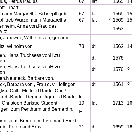
ius, Petrus Paulus
67
lat
1565
1
ff,Erhart
lmann Margaretha Schnepff,geb
67
lat
1569
1
pff,geb Wurzelmann Margaretha
67
lat
*
1569
1
enheim, Anna von,Frau des
1553
witz
 Janowitz, Wilhelm von, genannt
tz, Wilhelm von
73
dt
1562
1
en, Hans Truchsess vonH.zu
dt
1576
gen
en, Hans Truchsess vonH.zu
dt
1576
?
gen
en,Neuneck, Barbara von,
k, Barbara von , Frau d. v. Höfingen
dt
1561
?
,Mar.Cath.,Mutter d.Bardili Chr.B.
ardt-Bardili, Regina,Urgrmtr d.Bardi
li
i, Christoph Burkard Student
19
lat
1713
1
ngen, zum Penthurm und,Bernerdin,
E.
rm, zum, Bernerdin, Ferdinand Ernst
din, Ferdinand Ernst
21
dt
1659
1