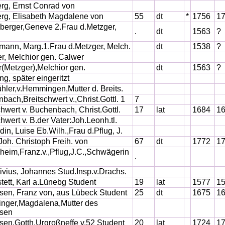
rg, Ernst Conrad von
rg, Elisabeth Magdalene von
55
dt
*
1756
1
erger,Geneve 2.Frau d.Metzger,
.
dt
1563
?
mann, Marg.1.Frau d.Metzger, Melch.
dt
1538
?
r, Melchior gen. Calwer
(Metzger),Melchior gen.
dt
1563
?
ng, später eingeritzt
hler,v.Hemmingen,Mutter d. Breits.
bach,Breitschwert v.,Christ.Gottl. 1
7
chwert v. Buchenbach, Christ.Gottl.
17
lat
1684
1
chwert v. B.der Vater:Joh.Leonh.tl.
din, Luise Eb.Wilh.,Frau d.Pflug, J.
 Joh. Christoph Freih. von
67
dt
1772
1
eim,Franz.v.,Pflug,J.C.,Schwägerin
.
vius, Johannes Stud.Insp.v.Drachs.
tett, Karl a.Lünebg Student
19
lat
1577
1
en, Franz von, aus Lübeck Student
25
dt
1675
1
inger,Magdalena,Mutter des
sen
en,Gotth.Urgroßneffe v.52 Student
20
lat
1724
1