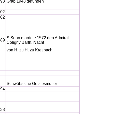
498
Grab 1948 gefunden
502
502
S.Sohn mordete 1572 den Admiral
489
Coligny Barth. Nacht
von H. zu H. zu Krespach !
Schwäbsiche Geistesmutter
694
638