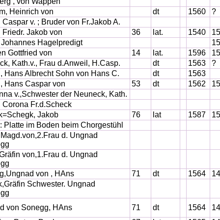
erg , von Wappen
m, Heinrich von
dt
1560
?
 Caspar v. ; Bruder von Fr.Jakob A.
 Friedr. Jakob von
36
lat.
1540
1
 Johannes Hagelpredigt
1
en Gottfried von
14
lat.
1596
1
k, Kath.v., Frau d.Anweil, H.Casp.
dt
1563
?
, Hans Albrecht Sohn von Hans C.
dt
1563
, Hans Caspar von
53
dt
1562
1
Anna v.,Schwester der Neuneck, Kath.
, Corona Fr.d.Scheck
k=Schegk, Jakob
76
lat
1587
1
: Platte im Boden beim Chorgestühl
 Magd.von,2.Frau d. Ungnad
egg
Gräfin von,1.Frau d. Ungnad
egg
g,Ungnad von , HAns
71
dt
1564
1
k,Gräfin Schwester. Ungnad
egg
d von Sonegg, HAns
71
dt
1564
1