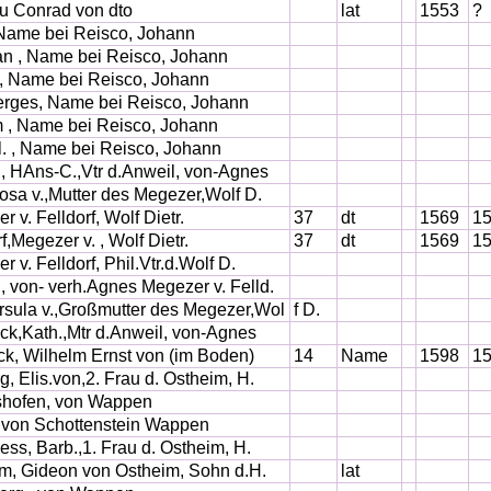
u Conrad von dto
lat
1553
?
 Name bei Reisco, Johann
n , Name bei Reisco, Johann
, Name bei Reisco, Johann
rges, Name bei Reisco, Johann
 , Name bei Reisco, Johann
rl. , Name bei Reisco, Johann
, HAns-C.,Vtr d.Anweil, von-Agnes
Rosa v.,Mutter des Megezer,Wolf D.
 v. Felldorf, Wolf Dietr.
37
dt
1569
1
f,Megezer v. , Wolf Dietr.
37
dt
1569
1
 v. Felldorf, Phil.Vtr.d.Wolf D.
, von- verh.Agnes Megezer v. Felld.
Ursula v.,Großmutter des Megezer,Wol
f D.
k,Kath.,Mtr d.Anweil, von-Agnes
k, Wilhelm Ernst von (im Boden)
14
Name
1598
1
g, Elis.von,2. Frau d. Ostheim, H.
shofen, von Wappen
 von Schottenstein Wappen
ess, Barb.,1. Frau d. Ostheim, H.
m, Gideon von Ostheim, Sohn d.H.
lat