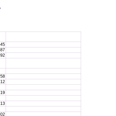
7
445
487
492
558
412
419
513
602