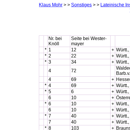
Klaus Mohr
> >
Sonstiges
> >
Lateinische In
Nr. bei
Seite bei Wester­
Knöll
mayer
*
1
12
+
Württ.
*
2
22
+
Württ.
*
3
34
+
Württ.
Waldec
4
72
Barb.v
4
69
+
Hessen
*
4
69
+
Württ.
*
5
6
+
Württ.
6
10
+
Österr
*
6
10
+
Württ.,
6
10
+
Württ.
*
7
40
+
Württ.
7
40
+
Württ.
*
8
103
+
Brauns