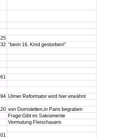
525
532
"beim 16. Kind gestorben!"
561
494
Ulmer Reformator wird hier erwähnt
520
von Dornstetten,in Paris begraben
Frage:Gibt es Sakramente
Vermutung Fleischauers
701