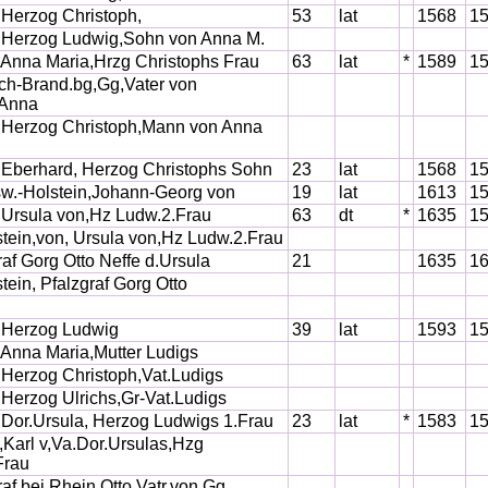
, Herzog Christoph,
53
lat
1568
1
, Herzog Ludwig,Sohn von Anna M.
, Anna Maria,Hrzg Christophs Frau
63
lat
*
1589
1
h-Brand.bg,Gg,Vater von
,Anna
, Herzog Christoph,Mann von Anna
, Eberhard, Herzog Christophs Sohn
23
lat
1568
1
w.-Holstein,Johann-Georg von
19
lat
1613
1
, Ursula von,Hz Ludw.2.Frau
63
dt
*
1635
1
stein,von, Ursula von,Hz Ludw.2.Frau
raf Gorg Otto Neffe d.Ursula
21
1635
1
stein, Pfalzgraf Gorg Otto
, Herzog Ludwig
39
lat
1593
1
, Anna Maria,Mutter Ludigs
, Herzog Christoph,Vat.Ludigs
, Herzog Ulrichs,Gr-Vat.Ludigs
, Dor.Ursula, Herzog Ludwigs 1.Frau
23
lat
*
1583
1
Karl v,Va.Dor.Ursulas,Hzg
Frau
raf bei Rhein,Otto Vatr.von Gg