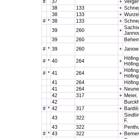
#
37
+
Verger
38
133
+
Schnep
38
133
+
Wurze
#
*
38
133
+
Schne
Sachs
39
260
+
Janno
39
260
Behem,
#
*
39
260
+
Janowi
Höfing
#
*
40
264
+
Höfin
Höfing
#
*
41
264
+
Höfin
41
264
Höfing
41
264
+
Neunec
42
317
+
Meier, 
42
Burckh
#
*
42
317
+
Bardil
Sindli
43
322
F.
43
322
Penthu
#
*
43
322
+
Berner