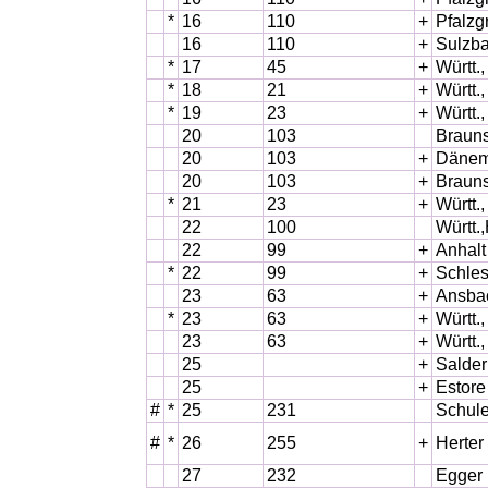
*
16
110
+
Pfalzg
16
110
+
Sulzba
*
17
45
+
Württ.
*
18
21
+
Württ.
*
19
23
+
Württ.
20
103
Brauns
20
103
+
Dänemk
20
103
+
Brauns
*
21
23
+
Württ.
22
100
Württ.
22
99
+
Anhalt
*
22
99
+
Schles
23
63
+
Ansbac
*
23
63
+
Württ.
23
63
+
Württ.
25
+
Salder
25
+
Estore
#
*
25
231
Schule
#
*
26
255
+
Herter
27
232
Egger 