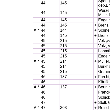
Spengl
44
145
geb.En
Wurze
44
145
Muttr.
44
145
Engelh
44
145
+
Brenz,
#
*
44
144
+
Schnep
44
145
+
Brenz,
45
215
Volz,v
45
215
Volz, 
45
215
Lohmül
45
215
Engelh
#
*
45
214
+
Müller,
45
214
Burkha
45
215
Grünin
46
137
+
Frecht
46
Käuffe
#
*
46
137
+
Beurli
46
Franck
46
Schick
47
+
Stoll, 
#
*
47
303
+
Reisch