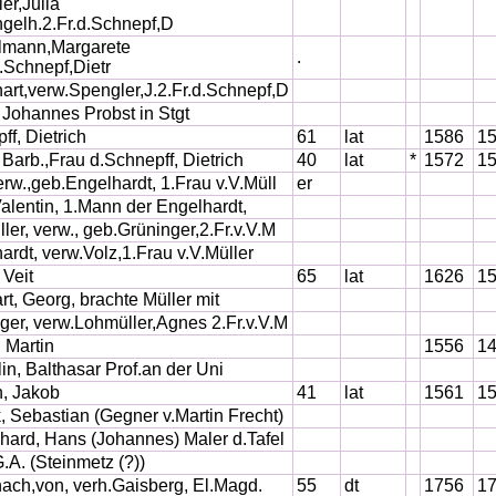
er,Julia
gelh.2.Fr.d.Schnepf,D
lmann,Margarete
.
d.Schnepf,Dietr
art,verw.Spengler,J.2.Fr.d.Schnepf,D
 Johannes Probst in Stgt
ff, Dietrich
61
lat
1586
1
 Barb.,Frau d.Schnepff, Dietrich
40
lat
*
1572
1
erw.,geb.Engelhardt, 1.Frau v.V.Müll
er
Valentin, 1.Mann der Engelhardt,
ler, verw., geb.Grüninger,2.Fr.v.V.M
ardt, verw.Volz,1.Frau v.V.Müller
 Veit
65
lat
1626
1
rt, Georg, brachte Müller mit
ger, verw.Lohmüller,Agnes 2.Fr.v.V.M
, Martin
1556
1
lin, Balthasar Prof.an der Uni
n, Jakob
41
lat
1561
1
, Sebastian (Gegner v.Martin Frecht)
hard, Hans (Johannes) Maler d.Tafel
G.A. (Steinmetz (?))
ach,von, verh.Gaisberg, El.Magd.
55
dt
1756
1