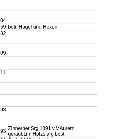
504
559
betr. Hagel und Hexen
582
509
511
493
Zinnerner Srg 1891 v.MAurern
493
geraubt,im Holzs arg best