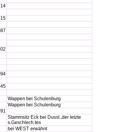
614
515
487
602
594
545
Wappen bei Schulenburg
Wappen bei Schulenburg
591
Stammsitz Eck bei Dussl.,der letzte
s.Geschlech tes
bei WEST erwähnt