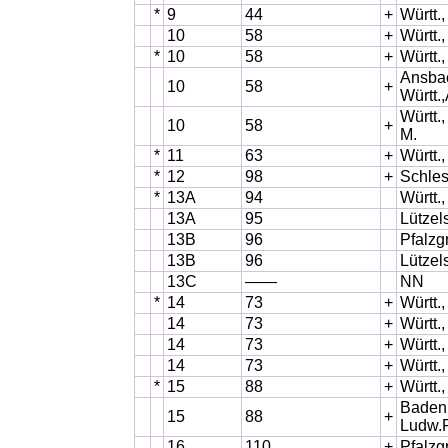
*
9
44
+
Württ.
10
58
+
Württ.
*
10
58
+
Württ.
Ansbac
10
58
+
Württ.
Württ.
10
58
+
M.
*
11
63
+
Württ.
*
12
98
+
Schles
*
13A
94
Württ.
13A
95
Lützel
13B
96
Pfalzg
13B
96
Lützel
13C
——
NN
*
14
73
+
Württ.
14
73
+
Württ.
14
73
+
Württ.
14
73
+
Württ.
*
15
88
+
Württ.
Baden,
15
88
+
Ludw.
16
110
+
Pfalzg