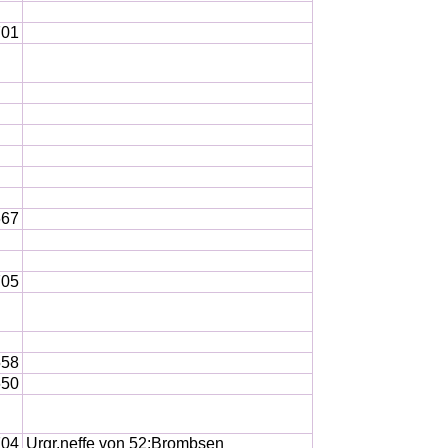
701
667
705
558
650
704
Urgr.neffe von 52:Brombsen