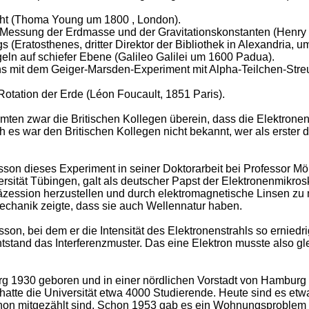
icht (Thoma Young um 1800 , London).
 Messung der Erdmasse und der Gravitationskonstanten (Henry
Eratosthenes, dritter Direktor der Bibliothek in Alexandria, um
geln auf schiefer Ebene (Galileo Galilei um 1600 Padua).
s mit dem Geiger-Marsden-Experiment mit Alpha-Teilchen-Streu
otation der Erde (Léon Foucault, 1851 Paris).
ten zwar die Britischen Kollegen überein, dass die Elektronen
ch es war den Britischen Kollegen nicht bekannt, wer als erster 
sson dieses Experiment in seiner Doktorarbeit bei Professor Mö
sität Tübingen, galt als deutscher Papst der Elektronenmikrosk
äzession herzustellen und durch elektromagnetische Linsen zu 
echanik zeigte, dass sie auch Wellennatur haben.
on, bei dem er die Intensität des Elektronenstrahls so erniedrig
tstand das Interferenzmuster. Das eine Elektron musste also gl
burg 1930 geboren und in einer nördlichen Vorstadt von Hambur
tte die Universität etwa 4000 Studierende. Heute sind es etwa
on mitgezählt sind. Schon 1953 gab es ein Wohnungsproblem f