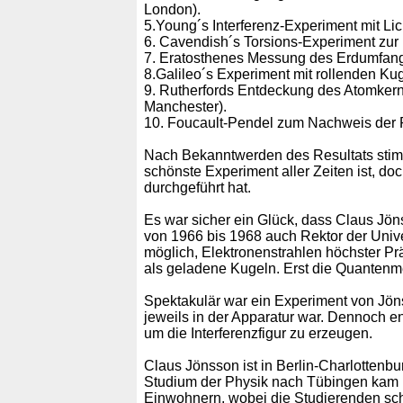
London).
5.Young´s Interferenz-Experiment mit L
6. Cavendish´s Torsions-Experiment zur
7. Eratosthenes Messung des Erdumfangs (
8.Galileo´s Experiment mit rollenden Ku
9. Rutherfords Entdeckung des Atomkern
Manchester).
10. Foucault-Pendel zum Nachweis der R
Nach Bekanntwerden des Resultats stimm
schönste Experiment aller Zeiten ist, do
durchgeführt hat.
Es war sicher ein Glück, dass Claus Jön
von 1966 bis 1968 auch Rektor der Univer
möglich, Elektronenstrahlen höchster Pr
als geladene Kugeln. Erst die Quantenm
Spektakulär war ein Experiment von Jönss
jeweils in der Apparatur war. Dennoch en
um die Interferenzfigur zu erzeugen.
Claus Jönsson ist in Berlin-Charlotten
Studium der Physik nach Tübingen kam ha
Einwohnern, wobei die Studierenden sch